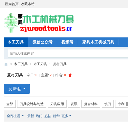
设为首页
收藏本站
木工刀具
微信公众号
视频号
家具木工机械刀具
»
木工刀具
›
木工刀具
›
复材刀具
木
复材刀具
今日:
0
|
主题:
2
|
排名:
8
工
刀
发新帖
具
全部
刀具设计与制造
刀具应用
资讯
复合材料
铣刀
专利
网
全部主题
最新
热门
热帖
精华
更多