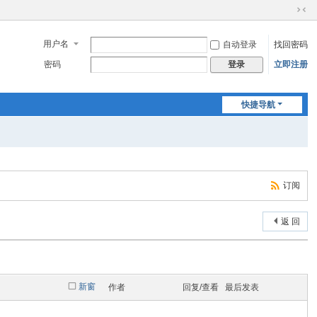
切
换
用户名
自动登录
找回密码
到
窄
密码
立即注册
登录
版
快捷导航
订阅
返 回
新窗
作者
回复/查看
最后发表