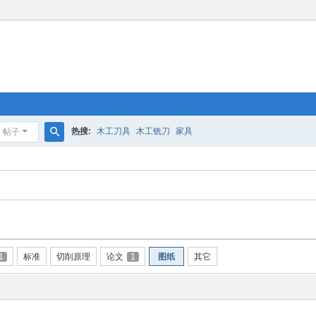
热搜:
木工刀具
木工铣刀
家具
帖子
搜
索
1
标准
切削原理
论文
1
图纸
其它