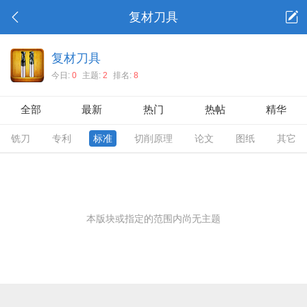
复材刀具
复材刀具
今日:
0
主题:
2
排名:
8
全部
最新
热门
热帖
精华
铣刀
专利
标准
切削原理
论文
图纸
其它
本版块或指定的范围内尚无主题