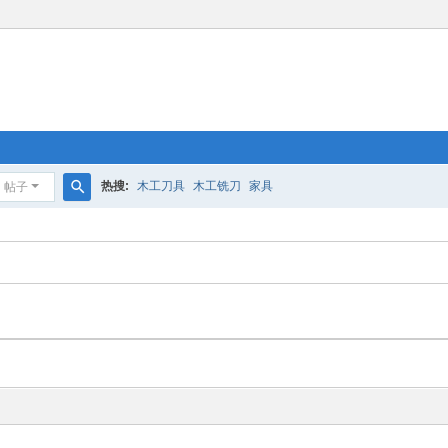
热搜:
木工刀具
木工铣刀
家具
帖子
搜
索