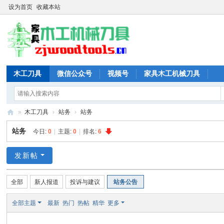
设为首页
收藏本站
木工刀具
微信公众号
视频号
家具木工机械刀具
»
木工刀具
›
站务
›
站务
木
站务
今日:
0
|
主题:
0
|
排名:
6
工
刀
发新帖
具
全部
新人报道
投诉与建议
站务公告
网
全部主题
最新
热门
热帖
精华
更多