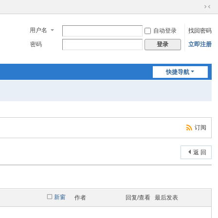
切
换
用户名
自动登录
找回密码
到
窄
密码
立即注册
登录
版
快捷导航
订阅
返 回
新窗
作者
回复/查看
最后发表